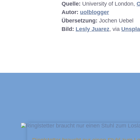
Quelle:
University of London,
O
Autor:
uolblogger
Übersetzung:
Jochen Uebel
Bild:
Lesly Juarez
, via
Unspl
Ringlstetter braucht nur einen Stuhl zum L