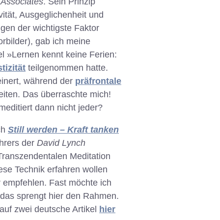
 Associates
. Sein Prinzip
vität, Ausgeglichenheit und
lgen der wichtigste Faktor
orbilder), gab ich meine
l »Lernen kennt keine Ferien:
tizität
teilgenommen hatte.
einert, während der
präfrontale
eiten. Das überraschte mich!
editiert dann nicht jeder?
ich
Still werden – Kraft tanken
ührers der
David Lynch
 Transzendentalen Meditation
ese Technik erfahren wollen
ur empfehlen. Fast möchte ich
 das sprengt hier den Rahmen.
auf zwei deutsche Artikel
hier