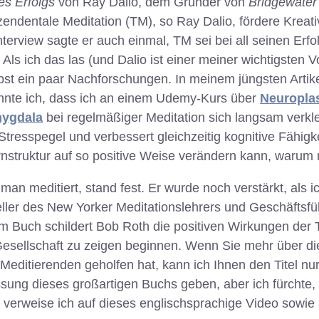
es Erfolgs
von Ray Dalio, dem Gründer von
Bridgewater
szendentale Meditation (TM), so Ray Dalio, fördere Kreati
terview sagte er auch einmal, TM sei bei all seinen Erfo
Als ich das las (und Dalio ist einer meiner wichtigsten V
st ein paar Nachforschungen. In meinem jüngsten Artike
hnte ich, dass ich an einem Udemy-Kurs über
Neuroplas
ygdala
bei regelmäßiger Meditation sich langsam verkl
tresspegel und verbessert gleichzeitig kognitive Fähigk
truktur auf so positive Weise verändern kann, warum m
man meditiert, stand fest. Er wurde noch verstärkt, als 
eller des New Yorker Meditationslehrers und Geschäftsf
em Buch schildert Bob Roth die positiven Wirkungen der
r Gesellschaft zu zeigen beginnen. Wenn Sie mehr über di
n Meditierenden geholfen hat, kann ich Ihnen den Titel n
ung dieses großartigen Buchs geben, aber ich fürchte,
g verweise ich auf dieses englischsprachige Video sowie 