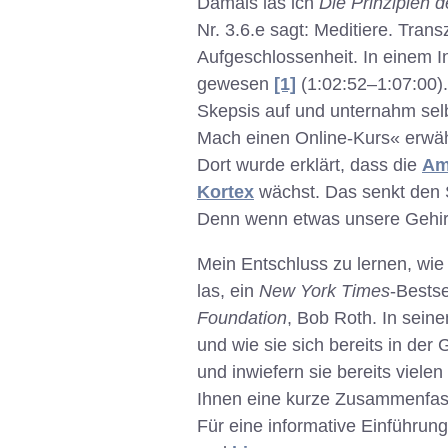
Damals las ich
Die Prinzipien d
Nr. 3.6.e sagt: Meditiere. Tran
Aufgeschlossenheit. In einem In
gewesen
[1]
(1:02:52–1:07:00). 
Skepsis auf und unternahm selb
Mach einen Online-Kurs« erwä
Dort wurde erklärt, dass die
Am
Kortex
wächst. Das senkt den S
Denn wenn etwas unsere Gehirns
Mein Entschluss zu lernen, wie 
las, ein
New York Times
-Bests
Foundation
, Bob Roth. In sein
und wie sie sich bereits in de
und inwiefern sie bereits viele
Ihnen eine kurze Zusammenfass
Für eine informative Einführun