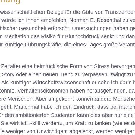
issenschaftlichen Belege für die Güte von Transzenden
 würde ich Ihnen empfehlen, Norman E. Rosenthal zu verf
hischer Gesundheit erforscht. Untersuchungen haben ge
Meditation das Risiko für Bluthochdruck senkt und dam
r künftige Führungskräfte, die eines Tages große Verant
 Zeitalter eine heimtückische Form von Stress hervorgeru
-Story oder einen neuen Trend zu verpassen, zwingt zu
s künftiger Wirtschaftswissenschaftler sehe ich darin h
könnte. Verhaltensökonomen haben herausgefunden, dass 
re Menschen. Aber umgekehrt können andere Menschen 
r geht. Manchmal habe ich den Eindruck, dass bei manc
 den ambitionierten Studenten kann dies aber nur eine 
 wirklich »still werden«, um Kraft zu tanken (wie es 
ie weniger von Unwichtigem abgelenkt, werden weniger g